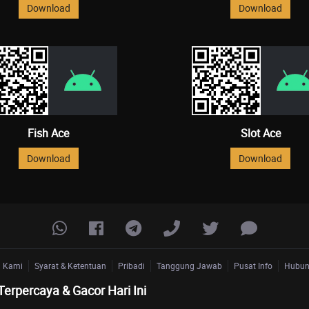
Download
Download
Fish Ace
Slot Ace
Download
Download
g Kami
Syarat & Ketentuan
Pribadi
Tanggung Jawab
Pusat Info
Hubun
erpercaya & Gacor Hari Ini