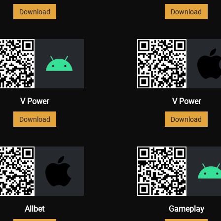
Download
Download
V Power
V Power
Download
Download
Allbet
Gameplay