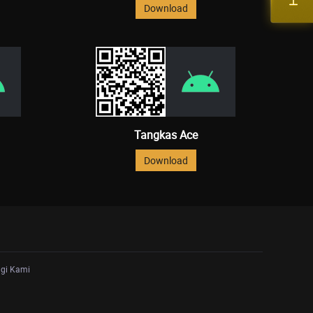
Download
Tangkas Ace
Download
gi Kami