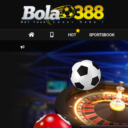
HOT
SPORTSBOOK