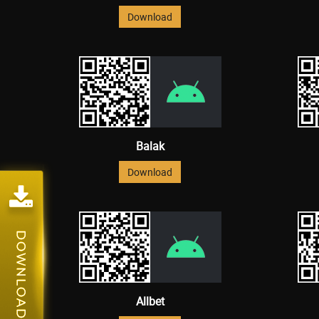
Download
Balak
Download
Allbet