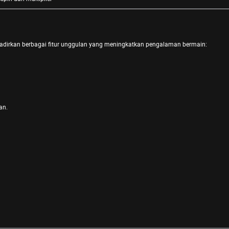
hadirkan berbagai fitur unggulan yang meningkatkan pengalaman bermain:
an.