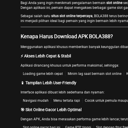
Bagi Anda yang ingin menikmati pengalaman bermain
slot online
sec
Dengan aplikasi ini, pemain dapat mengakses berbagai game slot g
Sebagai salah satu
situs slot online terpercaya
, BOLA388 terus berino
ini menjadi pilihan ideal bagi pemain yang ingin bermain lebih nyam
Kenapa Harus Download APK BOLA388?
Menggunakan aplikasi khusus memberikan banyak keunggulan diband
⚡ Akses Lebih Cepat & Stabil
Aplikasi dirancang khusus untuk performa maksimal, sehingga:
Loading game lebih cepat
Minim lag saat bermain slot online
K
📱 Tampilan Lebih User-Friendly
Interface aplikasi dibuat lebih sederhana dan nyaman:
Navigasi mudah
Menu tertata rapi
Cocok untuk pemula maupu
🎯 Slot Online Gacor Lebih Optimal
Dengan APK, Anda bisa merasakan performa game lebih lancar, teru
Slot online gacor hari ini
Game RTP tinggi
Slot dengan fitur fre