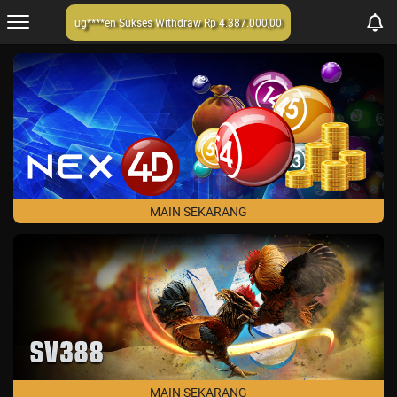
Others
MAIN SEKARANG
MAIN SEKARANG