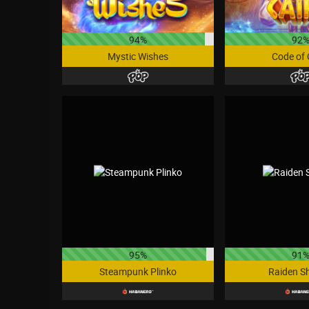
94%
92
Mystic Wishes
Code of 
95%
91
Steampunk Plinko
Raiden S