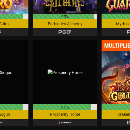
%
95%
Cairo
Forbidden Alchemy
Mythica
%
91%
hogun
Prosperity Horse
Kraken