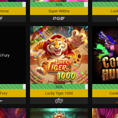
%
93%
Horse
Super Wildrix
Luc
%
95%
 Fury
Lucky Tiger 1000
Cook