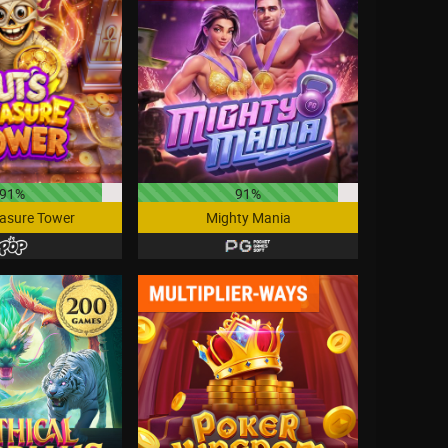
91%
91%
easure Tower
Mighty Mania