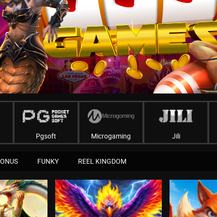
Pgsoft
Microgaming
Jili
BONUS
FUNKY
REEL KINGDOM