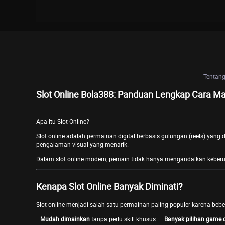
Tentan
Slot Online Bola388: Panduan Lengkap Cara Ma
Apa Itu Slot Online?
Slot online adalah permainan digital berbasis gulungan (reels) yan
pengalaman visual yang menarik.
Dalam slot online modern, pemain tidak hanya mengandalkan keberu
Kenapa Slot Online Banyak Diminati?
Slot online menjadi salah satu permainan paling populer karena beb
Mudah dimainkan
tanpa perlu skill khusus
Banyak pilihan game 