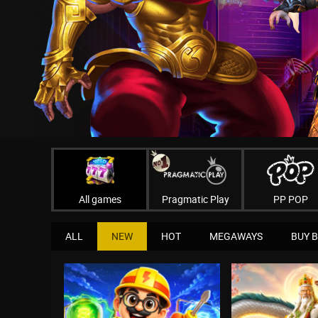
All games
Pragmatic Play
PP POP
ALL
NEW
HOT
MEGAWAYS
BUY 