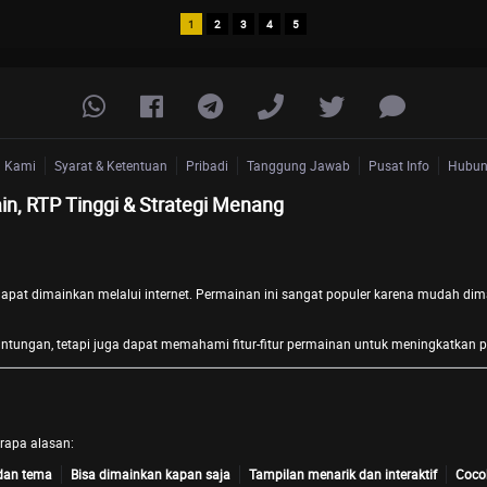
1
2
3
4
5
g Kami
Syarat & Ketentuan
Pribadi
Tanggung Jawab
Pusat Info
Hubun
in, RTP Tinggi & Strategi Menang
g dapat dimainkan melalui internet. Permainan ini sangat populer karena mudah di
ntungan, tetapi juga dapat memahami fitur-fitur permainan untuk meningkatkan p
erapa alasan:
dan tema
Bisa dimainkan kapan saja
Tampilan menarik dan interaktif
Coco