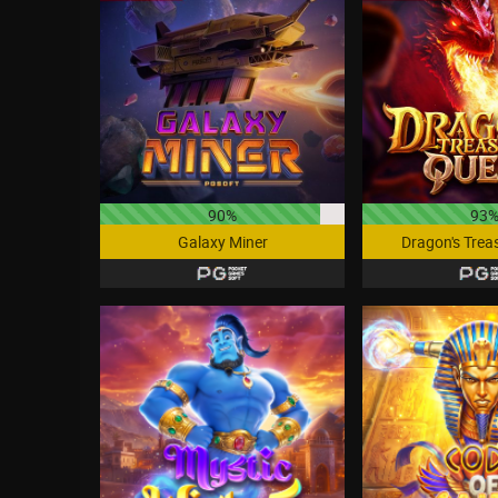
90%
93
Galaxy Miner
Dragon's Trea