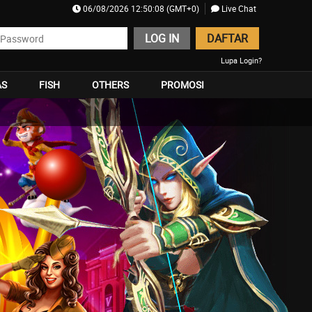
06/08/2026 12:50:10 (GMT+0)
Live Chat
LOG IN
DAFTAR
Lupa Login?
AS
FISH
OTHERS
PROMOSI