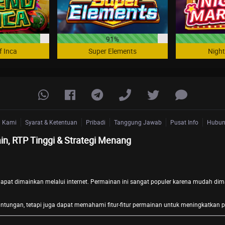
%
91%
f Inca
Super Elements
Night
g Kami
Syarat & Ketentuan
Pribadi
Tanggung Jawab
Pusat Info
Hubun
in, RTP Tinggi & Strategi Menang
g dapat dimainkan melalui internet. Permainan ini sangat populer karena mudah di
ntungan, tetapi juga dapat memahami fitur-fitur permainan untuk meningkatkan p