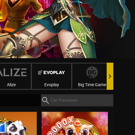
Alize
Evoplay
Big Time Game
Ibe