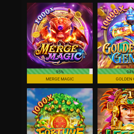
95%
94
MERGE MAGIC
GOLDEN 