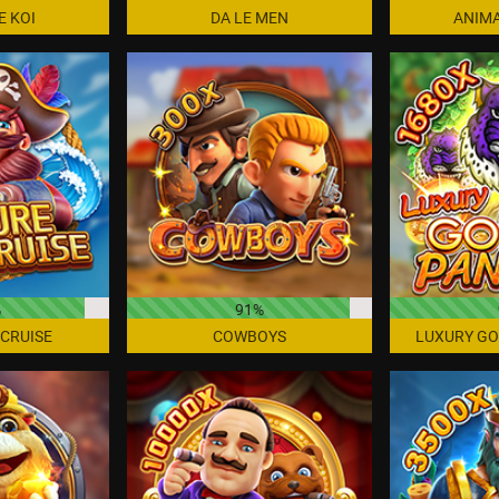
 KOI
DA LE MEN
ANIMA
%
91%
CRUISE
COWBOYS
LUXURY GO