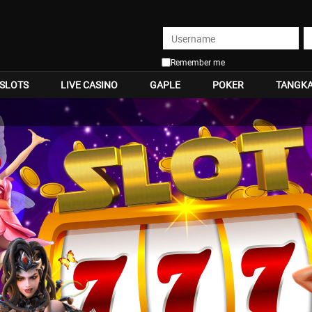
oi****ey Sukses Withdraw Rp 7.605.000,00
Remember me
SLOTS
LIVE CASINO
GAPLE
POKER
TANGK