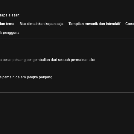
erapa alasan:
dan tema
Bisa dimainkan kapan saja
Tampilan menarik dan interaktif
Coco
ak pengguna.
a besar peluang pengembalian dari sebuah permainan slot.
 ke pemain dalam jangka panjang.