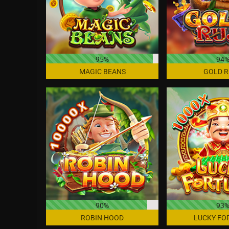
95%
94
MAGIC BEANS
GOLD 
90%
93
ROBIN HOOD
LUCKY FO