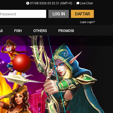
07/08/2026 03:32:33 (GMT+0)
Live Chat
LOG IN
DAFTAR
Lupa Login?
AS
FISH
OTHERS
PROMOSI