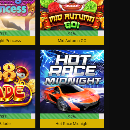
91%
91%
ht Princess
Mid Autumn GO
93%
92%
8Jade
Hot Race Midnight