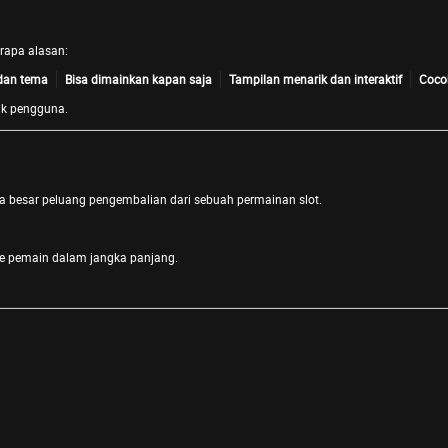
erapa alasan:
dan tema
Bisa dimainkan kapan saja
Tampilan menarik dan interaktif
Coco
ak pengguna.
a besar peluang pengembalian dari sebuah permainan slot.
 ke pemain dalam jangka panjang.