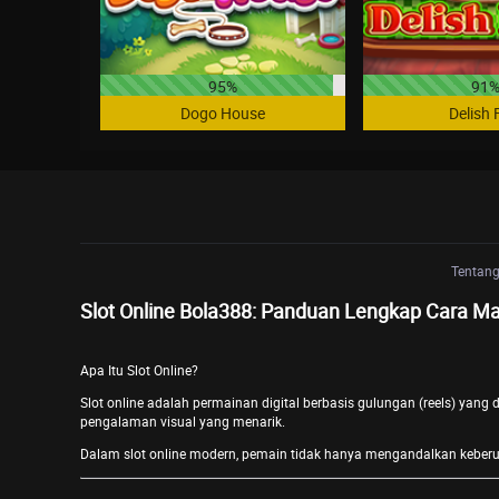
95%
91
Dogo House
Delish 
Tentan
Slot Online Bola388: Panduan Lengkap Cara Ma
Apa Itu Slot Online?
Slot online adalah permainan digital berbasis gulungan (reels) yan
pengalaman visual yang menarik.
Dalam slot online modern, pemain tidak hanya mengandalkan keberu