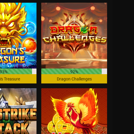
93%
92%
's Treasure
Dragon Challenges