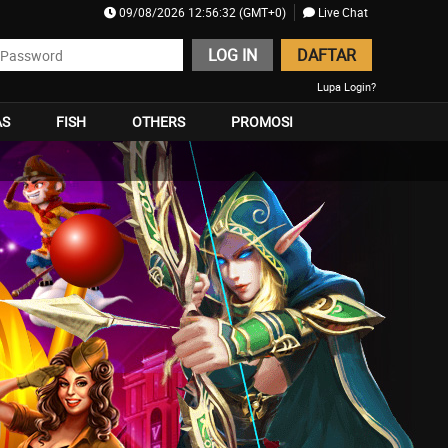
09/08/2026 12:56:35 (GMT+0)
Live Chat
LOG IN
DAFTAR
Lupa Login?
AS
FISH
OTHERS
PROMOSI