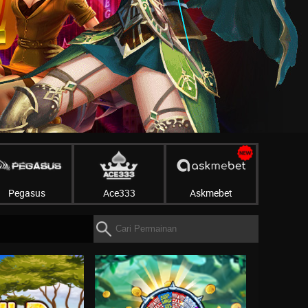
Pegasus
Ace333
Askmebet