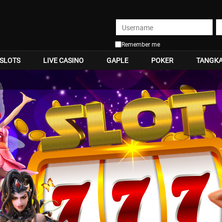
da****xb Sukses Withdraw Rp 1.233.000,00
Remember me
SLOTS
LIVE CASINO
GAPLE
POKER
TANGK