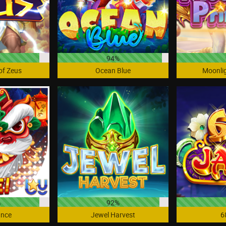
%
94%
of Zeus
Ocean Blue
Moonlig
%
92%
ance
Jewel Harvest
6