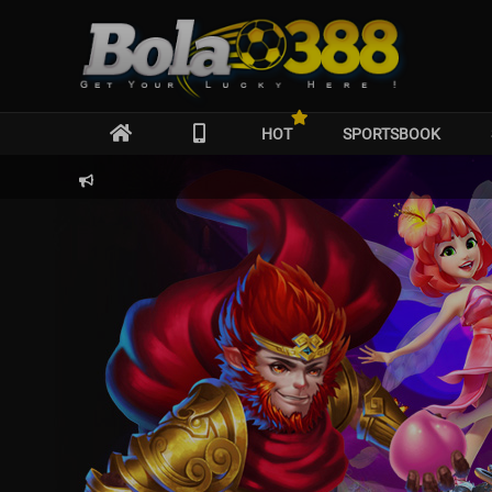
HOT
SPORTSBOOK