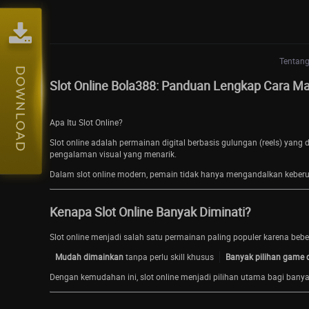
Tentan
Slot Online Bola388: Panduan Lengkap Cara Ma
Apa Itu Slot Online?
Slot online adalah permainan digital berbasis gulungan (reels) yan
pengalaman visual yang menarik.
Dalam slot online modern, pemain tidak hanya mengandalkan keberu
Kenapa Slot Online Banyak Diminati?
Slot online menjadi salah satu permainan paling populer karena beb
Mudah dimainkan
tanpa perlu skill khusus
Banyak pilihan game 
Dengan kemudahan ini, slot online menjadi pilihan utama bagi bany