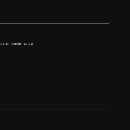
 dalam kondisi emosi