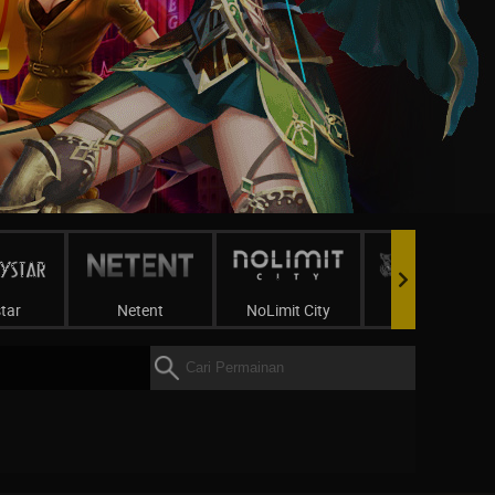
tar
Netent
NoLimit City
Red Tiger