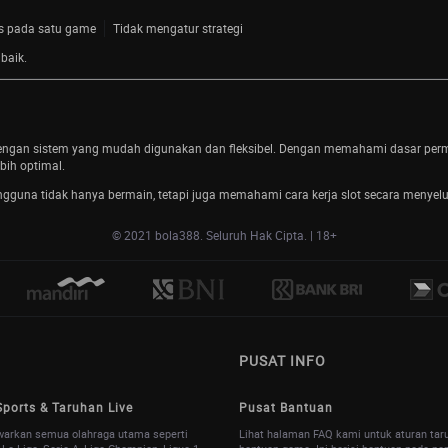
us pada satu game
Tidak mengatur strategi
baik.
ngan sistem yang mudah digunakan dan fleksibel. Dengan memahami dasar permai
bih optimal.
guna tidak hanya bermain, tetapi juga memahami cara kerja slot secara menyelu
© 2021 bola388. Seluruh Hak Cipta. | 18+
PUSAT INFO
ports & Taruhan Live
Pusat Bantuan
arkan semua olahraga utama seperti
Lihat halaman FAQ kami untuk aturan tar