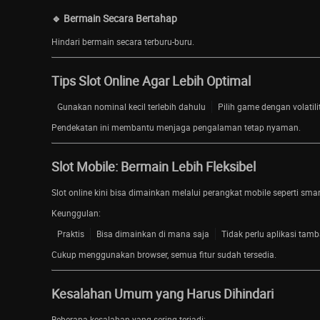
🔹 Bermain Secara Bertahap
Hindari bermain secara terburu-buru.
Tips Slot Online Agar Lebih Optimal
Gunakan nominal kecil terlebih dahulu
Pilih game dengan volatil
Pendekatan ini membantu menjaga pengalaman tetap nyaman.
Slot Mobile: Bermain Lebih Fleksibel
Slot online kini bisa dimainkan melalui perangkat mobile seperti sma
Keunggulan:
Praktis
Bisa dimainkan di mana saja
Tidak perlu aplikasi tam
Cukup menggunakan browser, semua fitur sudah tersedia.
Kesalahan Umum yang Harus Dihindari
Beberapa kesalahan yang sering terjadi: