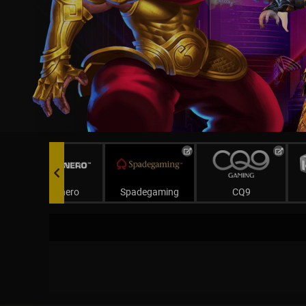
Habanero
Spadegaming
CQ9