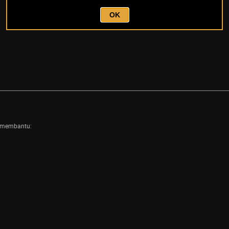
a membantu: